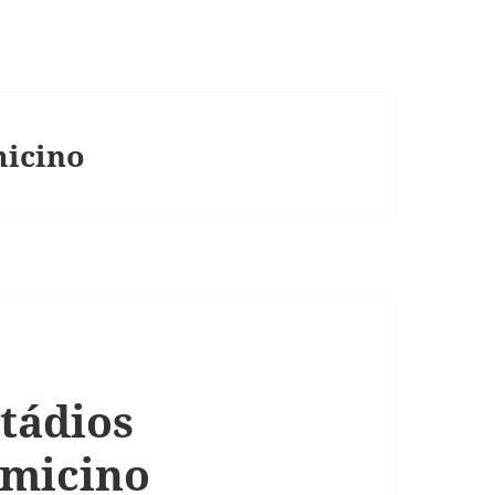
micino
tádios
umicino