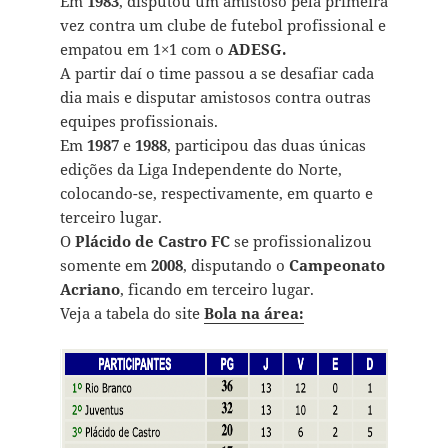
Em
1983
, disputou um amistoso pela primeira
vez contra um clube de futebol profissional e
empatou em 1×1 com o
ADESG.
A partir daí o time passou a se desafiar cada
dia mais e disputar amistosos contra outras
equipes profissionais.
Em
1987
e
1988
, participou das duas únicas
edições da Liga Independente do Norte,
colocando-se, respectivamente, em quarto e
terceiro lugar.
O
Plácido de Castro FC
se profissionalizou
somente em
2008
, disputando o
Campeonato
Acriano
, ficando em terceiro lugar.
Veja a tabela do site
Bola na área: