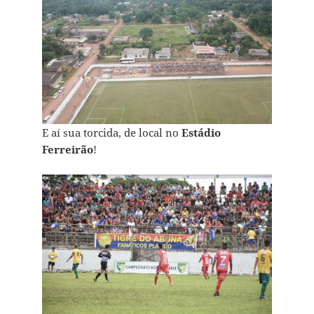
E aí sua torcida, de local no
Estádio
Ferreirão
!