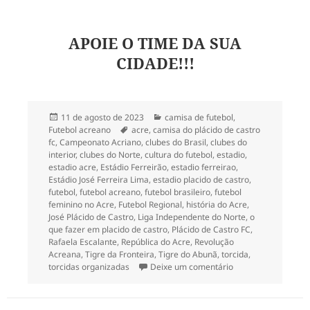
APOIE O TIME DA SUA
CIDADE!!!
Publicado
Categorias
11 de agosto de 2023
camisa de futebol
,
em
Tags
Futebol acreano
acre
,
camisa do plácido de castro
fc
,
Campeonato Acriano
,
clubes do Brasil
,
clubes do
interior
,
clubes do Norte
,
cultura do futebol
,
estadio
,
estadio acre
,
Estádio Ferreirão
,
estadio ferreirao
,
Estádio José Ferreira Lima
,
estadio placido de castro
,
futebol
,
futebol acreano
,
futebol brasileiro
,
futebol
feminino no Acre
,
Futebol Regional
,
história do Acre
,
José Plácido de Castro
,
Liga Independente do Norte
,
o
que fazer em placido de castro
,
Plácido de Castro FC
,
Rafaela Escalante
,
República do Acre
,
Revolução
Acreana
,
Tigre da Fronteira
,
Tigre do Abunã
,
torcida
,
em 202- Camisa do P
torcidas organizadas
Deixe um comentário