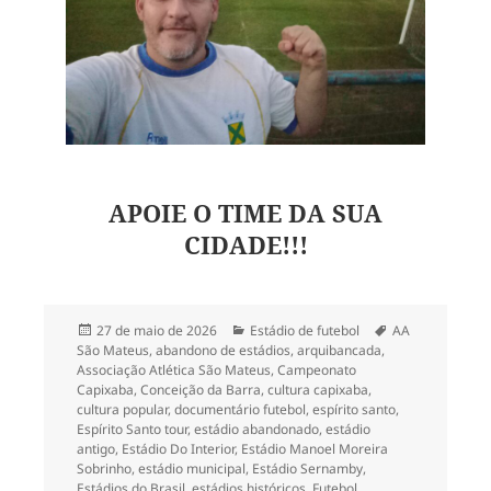
APOIE O TIME DA SUA
CIDADE!!!
Publicado
Categorias
Tags
27 de maio de 2026
Estádio de futebol
AA
em
São Mateus
,
abandono de estádios
,
arquibancada
,
Associação Atlética São Mateus
,
Campeonato
Capixaba
,
Conceição da Barra
,
cultura capixaba
,
cultura popular
,
documentário futebol
,
espírito santo
,
Espírito Santo tour
,
estádio abandonado
,
estádio
antigo
,
Estádio Do Interior
,
Estádio Manoel Moreira
Sobrinho
,
estádio municipal
,
Estádio Sernamby
,
Estádios do Brasil
,
estádios históricos
,
Futebol