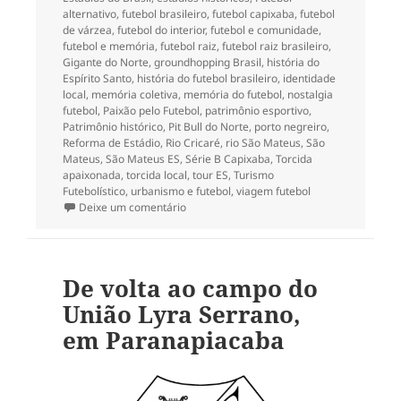
alternativo
,
futebol brasileiro
,
futebol capixaba
,
futebol
de várzea
,
futebol do interior
,
futebol e comunidade
,
futebol e memória
,
futebol raiz
,
futebol raiz brasileiro
,
Gigante do Norte
,
groundhopping Brasil
,
história do
Espírito Santo
,
história do futebol brasileiro
,
identidade
local
,
memória coletiva
,
memória do futebol
,
nostalgia
futebol
,
Paixão pelo Futebol
,
patrimônio esportivo
,
Patrimônio histórico
,
Pit Bull do Norte
,
porto negreiro
,
Reforma de Estádio
,
Rio Cricaré
,
rio São Mateus
,
São
Mateus
,
São Mateus ES
,
Série B Capixaba
,
Torcida
apaixonada
,
torcida local
,
tour ES
,
Turismo
Futebolístico
,
urbanismo e futebol
,
viagem futebol
em O Estádio Municipal Sernamby, em São
Deixe um comentário
De volta ao campo do
União Lyra Serrano,
em Paranapiacaba