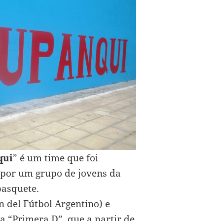
qui
” é um time que foi
 por um grupo de jovens da
basquete.
ón del Fútbol Argentino) e
a “Primera D”, que a partir de