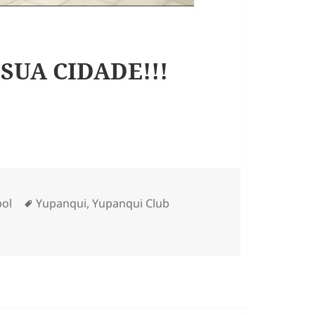
 SUA CIDADE!!!
Tags
bol
Yupanqui
,
Yupanqui Club