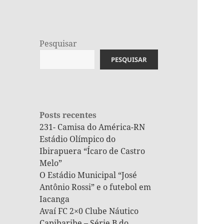
Pesquisar
PESQUISAR
Posts recentes
231- Camisa do América-RN
Estádio Olímpico do
Ibirapuera “Ícaro de Castro
Melo”
O Estádio Municipal “José
Antônio Rossi” e o futebol em
Iacanga
Avaí FC 2×0 Clube Náutico
Capibaribe – Série B do