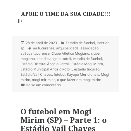
APOIE O TIME DA SUA CIDADE!!!
]]>
Publicado
Categorias
28 de abril de 2023
Estádio de futebol
,
interior
em
Tags
sp
aa tucurense
,
arquibancada
,
associação
atlética tucurense
,
Clube Atlético Mogiano
,
clube
mogiano
,
estadio angelo rottoli
,
estádio de futebol
,
Estádio Distrital Ângelo Rottoli
,
Estádio Mogi Mirim
,
Estádio Municipal Angelo Rotoli.
,
estádio tucurão
,
Estádio Vail Chaves
,
futebol
,
Kayapó Meridionais
,
Mogi
mirim
,
mogi mirim ec
,
o que fazer em mogi mirim
em O futebol em Mogi Mirim (SP) – Parte 2: 
Deixe um comentário
O futebol em Mogi
Mirim (SP) – Parte 1: o
Estádio Vail Chaves