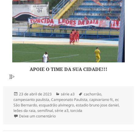
APOIE O TIME DA SUA CIDADE!!!
]]>
Publicado
Categorias
Tags
23 de abril de 2023
série a3
cachorrão
,
em
campeoanto paulista
,
Campeonato Paulista
,
capivariano fc
,
ec
São Bernardo
,
esquadrão alvinegro
,
estadio bruno jose daniel
,
leões da raia
,
semifinal
,
série a3
,
torcida
em Semifinal da série A3-2023
Deixe um comentário