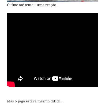
O time até tentou uma reação…
Mas o jogo estava mesmo difícil…