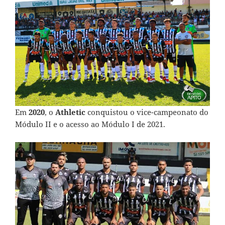
Em
2020
, o
Athletic
conquistou o vice-campeonato do
Módulo II e o acesso ao Módulo I de 2021.