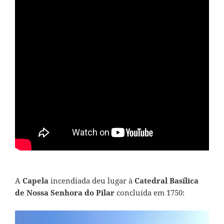
A
Capela
incendiada deu lugar à
Catedral Basílica
de Nossa Senhora do Pilar
concluída em 1750: