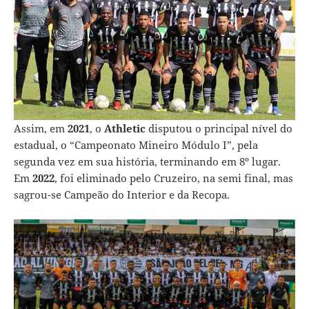
Assim, em
2021
, o
Athletic
disputou o principal nível do
estadual, o “Campeonato Mineiro Módulo I”, pela
segunda vez em sua história, terminando em 8º lugar.
Em
2022
, foi eliminado pelo Cruzeiro, na semi final, mas
sagrou-se Campeão do Interior e da Recopa.