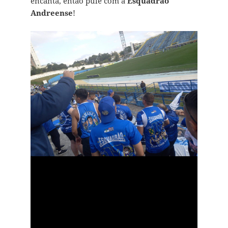
encanta, então pule com a
Esquadrão
Andreense
!