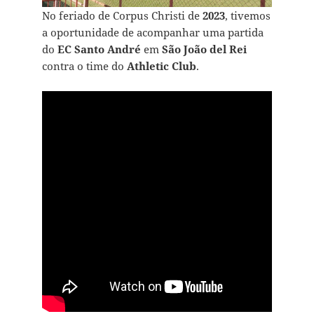
No feriado de Corpus Christi de
2023
, tivemos
a oportunidade de acompanhar uma partida
do
EC Santo André
em
São João del Rei
contra o time do
Athletic Club
.