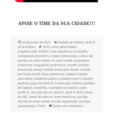
APOIE O TIME DA SUA CIDADE!!!
Publicado
Categorias
23 de junho de 2023
Estádio de futebol
,
série D
em
Tags
do brasileiro
2023
,
amor pelo futebol
,
arquibancada
,
Athletic Club
,
bandeiras no estádio
,
campeonato brasileiro
,
clubes tradicionais
,
cultura de
torcida
,
ec santo andre
,
ec santo andré
,
esquadrao
andreense
,
esquadrão andreense
,
estadio
,
estádio
bruno josé daniel
,
estadio bruno jose daniel
,
estádio
em Santo André
,
fúria andreense
,
futebol
,
Futebol
alternativo
,
futebol brasileiro
,
futebol mineiro
,
futebol
paulista
,
jogos da Série D
,
Paixão pelo Futebol
,
partidas
de futebol
,
ramalhão
,
rivalidade no futebol
,
santo
andré fc
,
são joão del rei
,
série D
,
série D 2023
,
times
do ABC
,
times do interior
,
times históricos
,
torcida
,
torcida do santo andré
,
torcida organizada
,
torcidas
em EC Santo André 0x
apaixonadas
,
TUDA
Deixe um comentário