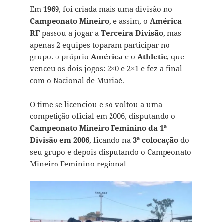
Em
1969
, foi criada mais uma divisão no
Campeonato Mineiro
, e assim, o
América
RF
passou a jogar a
Terceira Divisão
, mas
apenas 2 equipes toparam participar no
grupo: o próprio
América
e o
Athletic
, que
venceu os dois jogos: 2×0 e 2×1 e fez a final
com o Nacional de Muriaé.
O time se licenciou e só voltou a uma
competição oficial em 2006, disputando o
Campeonato Mineiro Feminino da 1ª
Divisão em 2006
, ficando na
3ª colocação
do
seu grupo e depois disputando o Campeonato
Mineiro Feminino regional.