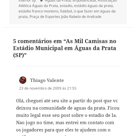
interior sp
Águas da Prata
,
arquibancada
,
Associação
Atlética Águas da Prata
,
estadio
,
estádio águas da prata
,
estádio franco montoro
,
futebol
,
o que fazer em águas da
prata
,
Praça de Esportes João Rabelo de Andrade
5 comentários em “As Mil Camisas no
Estádio Municipal em Águas da Prata
(SP)”
Thiago Valente
disse:
23 de novembro de 2009 às 21:55
Olá, cheguei até seu site a partir do post que vc
deixou na comunidade de aguas da prata. Ficou
muito legal esse seu post sobre o estadio de la.
Nao jogo no time, mas entrei em contato com
os jogadores para que eles te ajudem com o