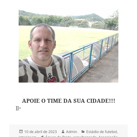
APOIE O TIME DA SUA CIDADE!!!
]]>
Publicado
Autor
Categorias
10 de abril de 2023
Admin
Estádio de futebol
,
em
Tags