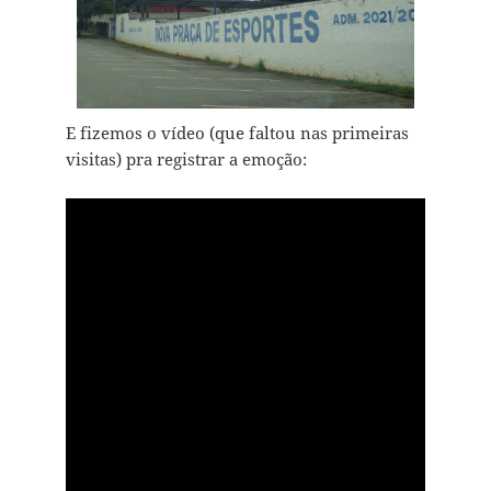
E fizemos o vídeo (que faltou nas primeiras
visitas) pra registrar a emoção: