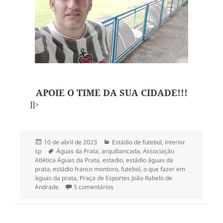
APOIE O TIME DA SUA CIDADE!!!
]]>
Publicado
Categorias
10 de abril de 2023
Estádio de futebol
,
interior
em
Tags
sp
Águas da Prata
,
arquibancada
,
Associação
Atlética Águas da Prata
,
estadio
,
estádio águas da
prata
,
estádio franco montoro
,
futebol
,
o que fazer em
águas da prata
,
Praça de Esportes João Rabelo de
em As Mil Camisas no Estádio Municipa
Andrade
5 comentários