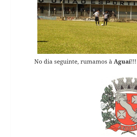
No dia seguinte, rumamos à
Aguaí
!!!