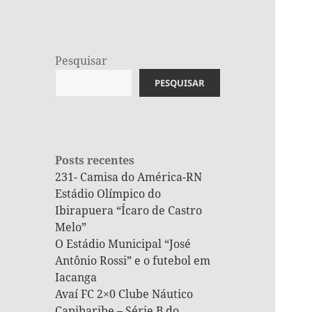
Pesquisar
PESQUISAR
Posts recentes
231- Camisa do América-RN
Estádio Olímpico do
Ibirapuera “Ícaro de Castro
Melo”
O Estádio Municipal “José
Antônio Rossi” e o futebol em
Iacanga
Avaí FC 2×0 Clube Náutico
Capibaribe – Série B do