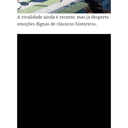
A rivalidade ainda é recente, mas já desperta
emoções dignas de clássicos históricos.