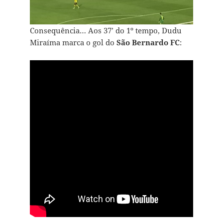
Consequência… Aos 37’ do 1º tempo, Dudu
Miraíma marca o gol do
São Bernardo FC
: