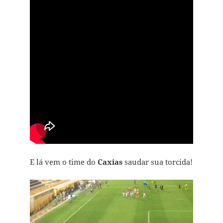
E lá vem o time do
Caxias
saudar sua torcida!