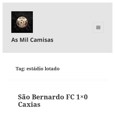
MENU
As Mil Camisas
E
WIDGETS
Tag:
estádio lotado
São Bernardo FC 1×0
Caxias