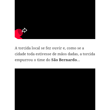
A torcida local se fez ouvir e, como se a
cidade toda estivesse de mãos dadas, a torcida
empurrou o time do
São Bernardo
…