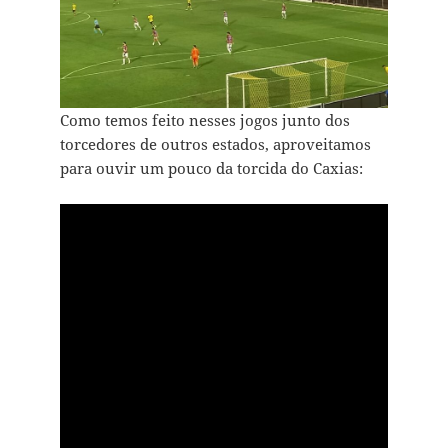
Como temos feito nesses jogos junto dos
torcedores de outros estados, aproveitamos
para ouvir um pouco da torcida do Caxias: