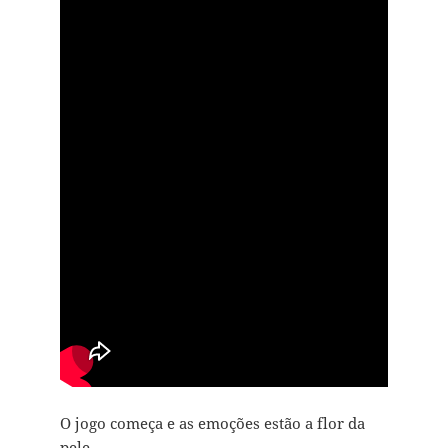
O jogo começa e as emoções estão a flor da
pele…