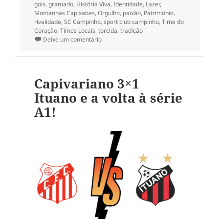
gols
,
gramado
,
História Viva
,
Identidade
,
Lazer
,
Montanhas Capixabas
,
Orgulho
,
paixão
,
Patrimônio
,
rivalidade
,
SC Campinho
,
sport club campinho
,
Time do
Coração
,
Times Locais
,
torcida
,
tradição
em O Estádio Doutor Arthur Gerhardt e o 
Deixe um comentário
Capivariano 3×1
Ituano e a volta à série
A1!