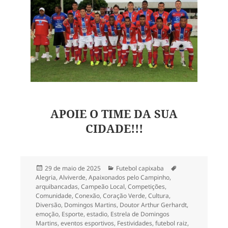
APOIE O TIME DA SUA
CIDADE!!!
Publicado
Categorias
Tags
29 de maio de 2025
Futebol capixaba
em
Alegria
,
Alviverde
,
Apaixonados pelo Campinho
,
arquibancadas
,
Campeão Local
,
Competições
,
Comunidade
,
Conexão
,
Coração Verde
,
Cultura
,
Diversão
,
Domingos Martins
,
Doutor Arthur Gerhardt
,
emoção
,
Esporte
,
estadio
,
Estrela de Domingos
Martins
,
eventos esportivos
,
Festividades
,
futebol raiz
,