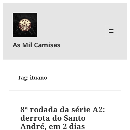
MENU
As Mil Camisas
E
WIDGETS
Tag:
ituano
8ª rodada da série A2:
derrota do Santo
André, em 2 dias