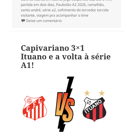
partida em dois dias
,
Paulistão A2 2026
,
ramalhão
,
santo andré
,
série a2
,
sofrimento do torcedor
,
torcida
visitante
,
viagem pra acompanhar o time
em 8ª rodada da série A2: derrota do Santo
Deixe um comentário
Capivariano 3×1
Ituano e a volta à série
A1!