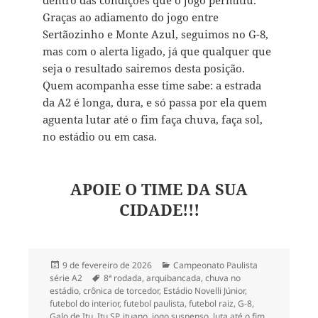
dentro das condições que o jogo permitiu.
Graças ao adiamento do jogo entre
Sertãozinho e Monte Azul, seguimos no G-8,
mas com o alerta ligado, já que qualquer que
seja o resultado sairemos desta posição.
Quem acompanha esse time sabe: a estrada
da A2 é longa, dura, e só passa por ela quem
aguenta lutar até o fim faça chuva, faça sol,
no estádio ou em casa.
APOIE O TIME DA SUA
CIDADE!!!
Publicado
Categorias
9 de fevereiro de 2026
Campeonato Paulista
em
Tags
série A2
8ª rodada
,
arquibancada
,
chuva no
estádio
,
crônica de torcedor
,
Estádio Novelli Júnior
,
futebol do interior
,
futebol paulista
,
futebol raiz
,
G-8
,
Galo de Itu
,
Itu SP
,
ituano
,
jogo suspenso
,
luta até o fim
,