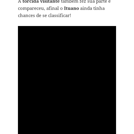
A
torcida visitante
também fez sua parte e
compareceu, afinal o
Ituano
ainda tinha
chances de se classificar!