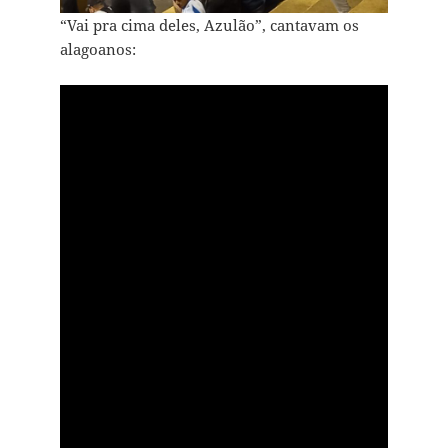
“Vai pra cima deles, Azulão”, cantavam os
alagoanos: