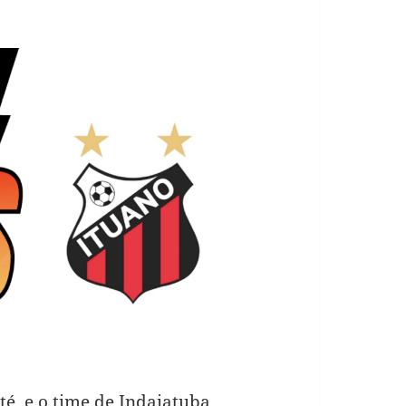
é, e o time de Indaiatuba