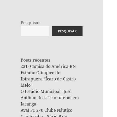
Pesquisar
PESQUISAR
Posts recentes
231- Camisa do América-RN
Estádio Olímpico do
Ibirapuera “Ícaro de Castro
Melo”
O Estádio Municipal “José
Antônio Rossi” e o futebol em
Iacanga
Avaí FC 2×0 Clube Náutico
Capibaribe – Série B do