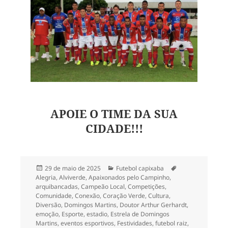
APOIE O TIME DA SUA
CIDADE!!!
Publicado
Categorias
Tags
29 de maio de 2025
Futebol capixaba
em
Alegria
,
Alviverde
,
Apaixonados pelo Campinho
,
arquibancadas
,
Campeão Local
,
Competições
,
Comunidade
,
Conexão
,
Coração Verde
,
Cultura
,
Diversão
,
Domingos Martins
,
Doutor Arthur Gerhardt
,
emoção
,
Esporte
,
estadio
,
Estrela de Domingos
Martins
,
eventos esportivos
,
Festividades
,
futebol raiz
,