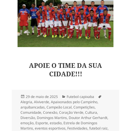
APOIE O TIME DA SUA
CIDADE!!!
Publicado
Categorias
Tags
29 de maio de 2025
Futebol capixaba
em
Alegria
,
Alviverde
,
Apaixonados pelo Campinho
,
arquibancadas
,
Campeão Local
,
Competições
,
Comunidade
,
Conexão
,
Coração Verde
,
Cultura
,
Diversão
,
Domingos Martins
,
Doutor Arthur Gerhardt
,
emoção
,
Esporte
,
estadio
,
Estrela de Domingos
Martins
,
eventos esportivos
,
Festividades
,
futebol raiz
,