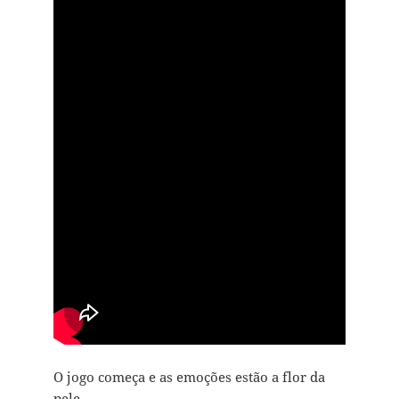
O jogo começa e as emoções estão a flor da
pele…