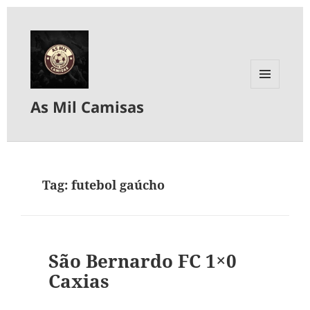
MENU
As Mil Camisas
E
WIDGETS
Tag:
futebol gaúcho
São Bernardo FC 1×0
Caxias