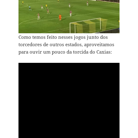
Como temos feito nesses jogos junto dos
torcedores de outros estados, aproveitamos
para ouvir um pouco da torcida do Caxias: