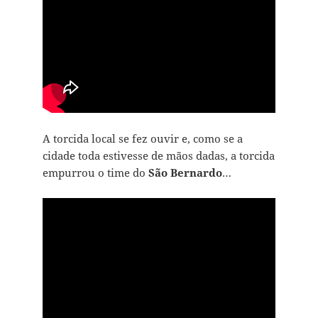
A torcida local se fez ouvir e, como se a
cidade toda estivesse de mãos dadas, a torcida
empurrou o time do
São Bernardo
…