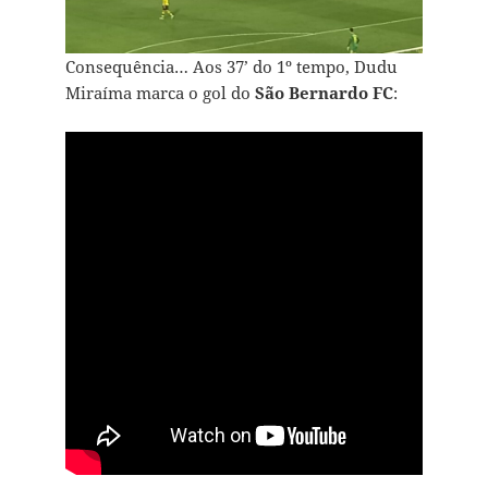
Consequência… Aos 37’ do 1º tempo, Dudu
Miraíma marca o gol do
São Bernardo FC
: