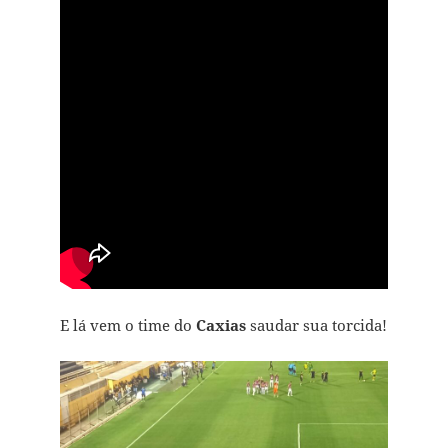
E lá vem o time do
Caxias
saudar sua torcida!