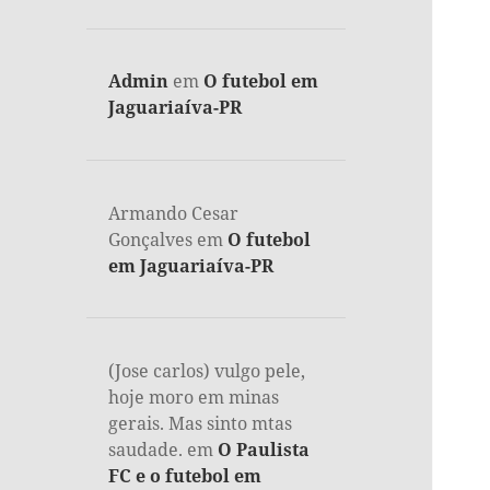
Admin
em
O futebol em
Jaguariaíva-PR
Armando Cesar
Gonçalves
em
O futebol
em Jaguariaíva-PR
(Jose carlos) vulgo pele,
hoje moro em minas
gerais. Mas sinto mtas
saudade.
em
O Paulista
FC e o futebol em