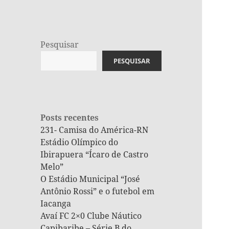
Pesquisar
PESQUISAR
Posts recentes
231- Camisa do América-RN
Estádio Olímpico do
Ibirapuera “Ícaro de Castro
Melo”
O Estádio Municipal “José
Antônio Rossi” e o futebol em
Iacanga
Avaí FC 2×0 Clube Náutico
Capibaribe – Série B do