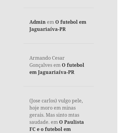
Admin
em
O futebol em
Jaguariaíva-PR
Armando Cesar
Gonçalves
em
O futebol
em Jaguariaíva-PR
(Jose carlos) vulgo pele,
hoje moro em minas
gerais. Mas sinto mtas
saudade.
em
O Paulista
FC e o futebol em