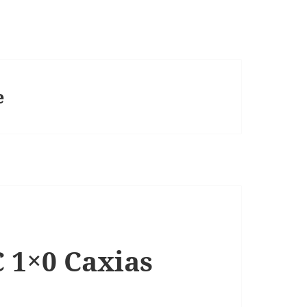
e
 1×0 Caxias