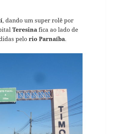
í
, dando um super rolê por
pital
Teresina
fica ao lado de
ididas pelo
rio Parnaíba
.