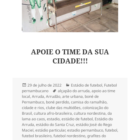
APOIE O TIME DA SUA
CIDADE!!!
Publicado
Categorias
29 de julho de 2022
Estádio de futebol
,
Futebol
em
Tags
pernambucano
alçapão do arruda
,
apoio ao time
local
,
Arruda
,
Arrudão
,
arte urbana
,
boné de
Pernambuco
,
boné perdido
,
camisa do ramalhão
,
cidade e rios
,
clube das multidões
,
colonização do
Brasil
,
cultura afro-brasileira
,
cultura nordestina
,
da
lama ao caos
,
estadio
,
estádio de futebol
,
Estádio do
Arruda
,
estádio do Santa Cruz
,
estádio José do Rego
Maciel
,
estádio particular
,
estadio pernambuco
,
futebol
,
futebol brasileiro
,
futebol nordestino
,
grafites do