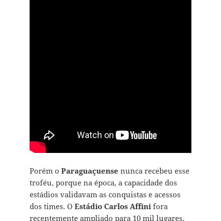
Porém o
Paraguaçuense
nunca recebeu esse
troféu, porque na época, a capacidade dos
estádios validavam as conquistas e acessos
dos times. O
Estádio Carlos Affini
fora
recentemente ampliado para 10 mil lugares,