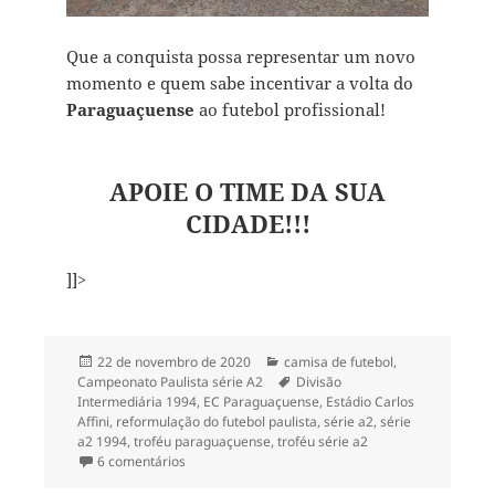
Que a conquista possa representar um novo
momento e quem sabe incentivar a volta do
Paraguaçuense
ao futebol profissional!
APOIE O TIME DA SUA
CIDADE!!!
]]>
Publicado
Categorias
22 de novembro de 2020
camisa de futebol
,
em
Tags
Campeonato Paulista série A2
Divisão
Intermediária 1994
,
EC Paraguaçuense
,
Estádio Carlos
Affini
,
reformulação do futebol paulista
,
série a2
,
série
a2 1994
,
troféu paraguaçuense
,
troféu série a2
em Paraguaçuense e o resgate de seu troféu
6 comentários