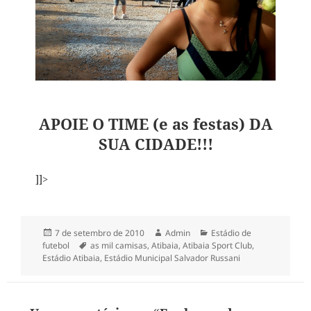
APOIE O TIME (e as festas) DA
SUA CIDADE!!!
]]>
Publicado
Autor
Categorias
7 de setembro de 2010
Admin
Estádio de
em
Tags
futebol
as mil camisas
,
Atibaia
,
Atibaia Sport Club
,
Estádio Atibaia
,
Estádio Municipal Salvador Russani