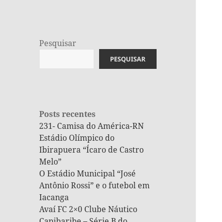
Pesquisar
PESQUISAR
Posts recentes
231- Camisa do América-RN
Estádio Olímpico do
Ibirapuera “Ícaro de Castro
Melo”
O Estádio Municipal “José
Antônio Rossi” e o futebol em
Iacanga
Avaí FC 2×0 Clube Náutico
Capibaribe – Série B do