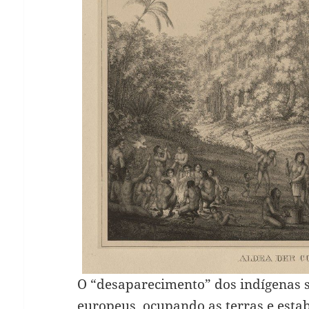
O “desaparecimento” dos indígenas 
europeus, ocupando as terras e esta