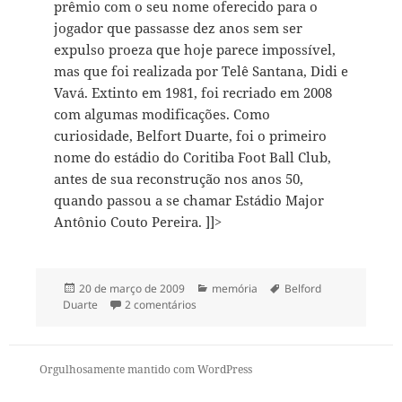
prêmio com o seu nome oferecido para o
jogador que passasse dez anos sem ser
expulso proeza que hoje parece impossível,
mas que foi realizada por Telê Santana, Didi e
Vavá. Extinto em 1981, foi recriado em 2008
com algumas modificações. Como
curiosidade, Belfort Duarte, foi o primeiro
nome do estádio do Coritiba Foot Ball Club,
antes de sua reconstrução nos anos 50,
quando passou a se chamar Estádio Major
Antônio Couto Pereira.
]]>
Publicado
Categorias
Tags
20 de março de 2009
memória
Belford
em
em Belfort Duarte
Duarte
2 comentários
Orgulhosamente mantido com WordPress