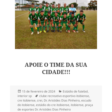
APOIE O TIME DA SUA
CIDADE!!!
Publicado
Categorias
15 de fevereiro de 2024
Estádio de futebol
,
em
Tags
interior sp
clube recreativo esportivo itobiense
,
cre itobiense
,
crei
,
Dr. Aristides Dias Pinheiro
,
escudo
do itobiense
,
estádio do cre itobiense
,
itobiense
,
praça
de esportes Dr. Aristides Dias Pinheiro