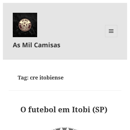
MENU
As Mil Camisas
E
WIDGETS
Tag:
cre itobiense
O futebol em Itobi (SP)