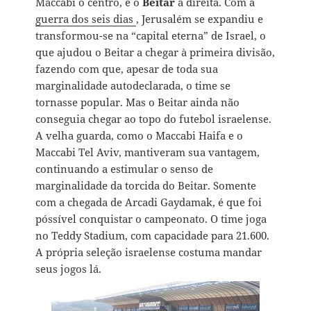
Maccabi o centro, e o
Beitar
a direita. Com a
guerra dos seis dias
, Jerusalém se expandiu e
transformou-se na “capital eterna” de Israel, o
que ajudou o Beitar a chegar à primeira divisão,
fazendo com que, apesar de toda sua
marginalidade autodeclarada, o time se
tornasse popular. Mas o Beitar ainda não
conseguia chegar ao topo do futebol israelense.
A velha guarda, como o Maccabi Haifa e o
Maccabi Tel Aviv, mantiveram sua vantagem,
continuando a estimular o senso de
marginalidade da torcida do Beitar. Somente
com a chegada de Arcadi Gaydamak, é que foi
póssível conquistar o campeonato. O time joga
no Teddy Stadium, com capacidade para 21.600.
A própria seleção israelense costuma mandar
seus jogos lá.