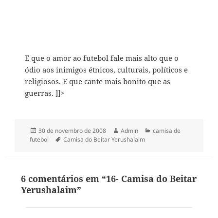
E que o amor ao futebol fale mais alto que o
ódio aos inimigos étnicos, culturais, políticos e
religiosos. E que cante mais bonito que as
guerras.
]]>
Publicado
Autor
Categorias
30 de novembro de 2008
Admin
camisa de
em
Tags
futebol
Camisa do Beitar Yerushalaim
6 comentários em “16- Camisa do Beitar
Yerushalaim”