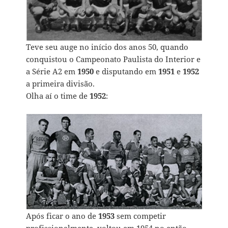
Teve seu auge no início dos anos 50, quando
conquistou o Campeonato Paulista do Interior e
a Série A2 em
1950
e disputando em
1951
e
1952
a primeira divisão.
Olha aí o time de
1952
:
Após ficar o ano de
1953
sem competir
profissionalmente, voltou em 1954 no então