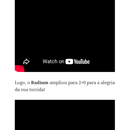
Logo, o
Radium
ampliou para 2×0 para a alegria
da sua torcida!