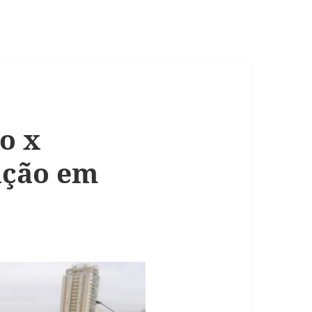
o x
ição em