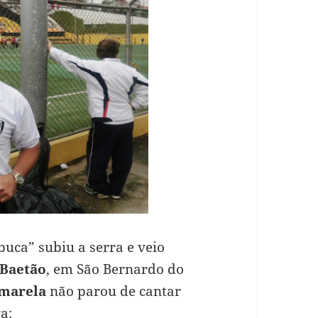
buca” subiu a serra e veio
 Baetão
, em São Bernardo do
Amarela
não parou de cantar
a: