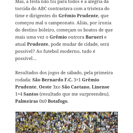
Mas, a festa não foi para todos e a alegria da
torcida do ABC contrastava com a tristeza do
time e dirigentes do
Grêmio Prudente
, que
começou mal o campeonato. Aliás, por ironia
do destino boleiro, começam os boatos de que
mais uma vez o
Grêmio
outrora
Barueri
e
atual
Prudente
, pode mudar de cidade, será
possível? Ao futebol moderno, tudo é
possível…
Resultados dos jogos de sábado, pela primeira
rodada:
São Bernardo F.C.
3×1
Grêmio
Prudente
,
Oeste
3xo
São Caetano
,
Linense
1×4
Santos
(resultado que me surpreendeu),
Palmeiras
0x0
Botafogo
.