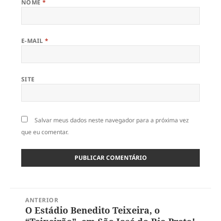
NOME
*
E-MAIL
*
SITE
Salvar meus dados neste navegador para a próxima vez
que eu comentar.
Navegação
ANTERIOR
de
O Estádio Benedito Teixeira, o
Post
Post