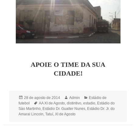
APOIE O TIME DA SUA
CIDADE!
Publicado
Autor
Categorias
28 de agosto de 2014
Admin
Estádio de
em
Tags
futebol
AA XI de Agosto
,
distintivo
,
estadio
,
Estádio do
Sào Martinho
,
Estádio Dr. Gualter Nunes
,
Estádio Dr. Jr. do
Amaral Lincoln
,
Tatuí
,
XI de Agosto