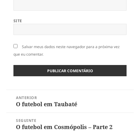
SITE
Salvar meus dados neste navegador para a próxima vez
que eu comentar.
Navegação
ANTERIOR
de
O futebol em Taubaté
Post
Post
anterior:
SEGUINTE
O futebol em Cosmópolis – Parte 2
Próximo
post: