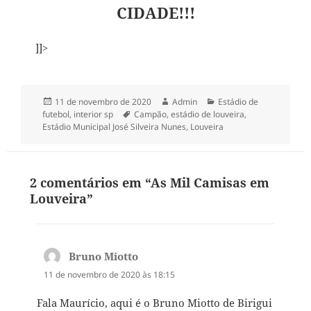
CIDADE!!!
]]>
Publicado
Autor
Categorias
11 de novembro de 2020
Admin
Estádio de
em
Tags
futebol
,
interior sp
Campão
,
estádio de louveira
,
Estádio Municipal José Silveira Nunes
,
Louveira
2 comentários em “As Mil Camisas em
Louveira”
Bruno Miotto
disse:
11 de novembro de 2020 às 18:15
Fala Maurício, aqui é o Bruno Miotto de Birigui