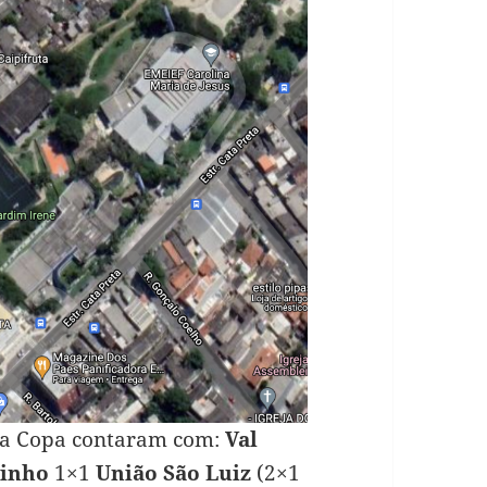
l da Copa contaram com:
Val
inho
1×1
União São Luiz
(2×1