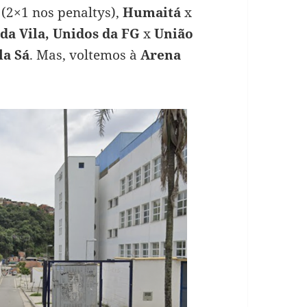
(2×1 nos penaltys),
Humaitá
x
da Vila,
Unidos da FG
x
União
la Sá
. Mas, voltemos à
Arena