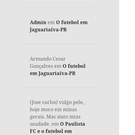
Admin
em
O futebol em
Jaguariaíva-PR
Armando Cesar
Gonçalves
em
O futebol
em Jaguariaíva-PR
(Jose carlos) vulgo pele,
hoje moro em minas
gerais. Mas sinto mtas
saudade.
em
O Paulista
FC e o futebol em