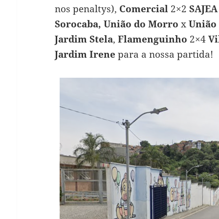
nos penaltys),
Comercial
2×2
SAJEA
Sorocaba,
União do Morro
x
União 
Jardim Stela
,
Flamenguinho
2×4
Vi
Jardim Irene
para a nossa partida!