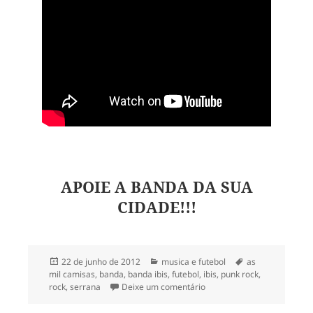
APOIE A BANDA DA SUA
CIDADE!!!
Publicado
Categorias
Tags
22 de junho de 2012
musica e futebol
as
em
mil camisas
,
banda
,
banda ibis
,
futebol
,
ibis
,
punk rock
,
em Aos perdedores, um bri
rock
,
serrana
Deixe um comentário