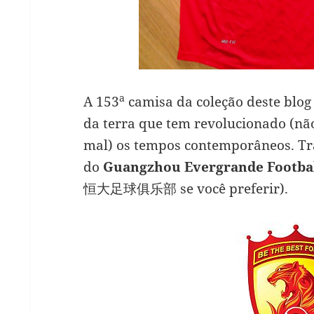
a
A 153
camisa da coleção deste blo
da terra que tem revolucionado (nã
mal) os tempos contemporâneos. Tr
do
Guangzhou Evergrande Footbal
恒大足球俱乐部 se você preferir).