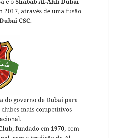
sa é o
Shabab Al-Ahli Dubai
m 2017, através de uma fusão
Dubai CSC
.
iva do governo de Dubai para
ar clubes mais competitivos
acional.
 Club
, fundado em
1970
, com
ional, com a tradição do
Al