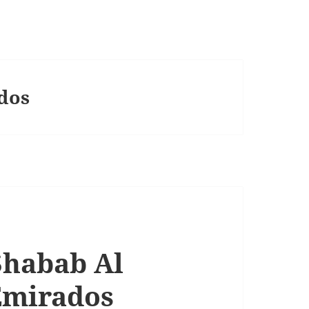
dos
Shabab Al
Emirados