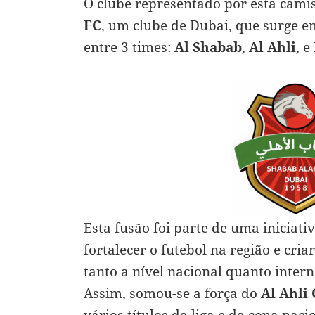
O clube representado por esta cami
FC
, um clube de Dubai, que surge e
entre 3 times:
Al Shabab
,
Al Ahli
, e
Esta fusão foi parte de uma iniciat
fortalecer o futebol na região e cri
tanto a nível nacional quanto intern
Assim, somou-se a força do
Al Ahli
vários títulos da liga e da copa nac