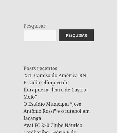
Pesquisar
PESQUISAR
Posts recentes
231- Camisa do América-RN
Estádio Olímpico do
Ibirapuera “Ícaro de Castro
Melo”
O Estádio Municipal “José
Antônio Rossi” e o futebol em
Iacanga
Avaí FC 2×0 Clube Náutico
Capibaribe – Série B do