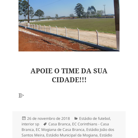
APOIE O TIME DA SUA
CIDADE!!!
]]>
Publicado
Categorias
26 de novembro de 2018
Estádio de futebol
,
em
Tags
interior sp
Casa Branca
,
EC Corinthians - Casa
Branca
,
EC Mogiana de Casa Branca
,
Estádio João dos
Santos Meira
,
Estádio Municipal da Mogiana
,
Estádio