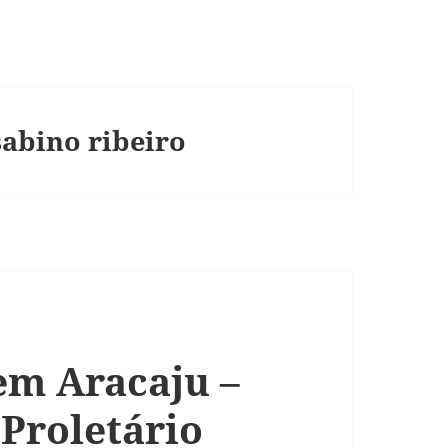
sabino ribeiro
em Aracaju –
 Proletário