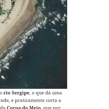
lo
rio Sergipe
, o que dá uma
ande, e praticamente corta a
 da
Coroa do Meio
, que por