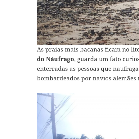
As praias mais bacanas ficam no lito
do Náufrago
, guarda um fato curio
enterradas as pessoas que naufrag
bombardeados por navios alemães n