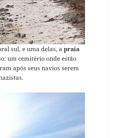
ral sul, e uma delas, a
praia
so: um cemitério onde estão
aram após seus navios serem
azistas.