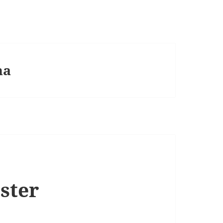
ha
ster