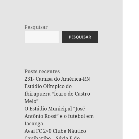
Pesquisar
PESQUISAR
Posts recentes
231- Camisa do América-RN
Estádio Olímpico do
Ibirapuera “Ícaro de Castro
Melo”
O Estádio Municipal “José
Antônio Rossi” e o futebol em
Iacanga
Avaí FC 2×0 Clube Náutico
Capibaribe – Série B do