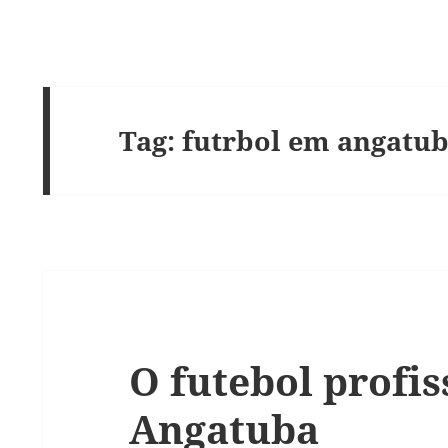
Tag:
futrbol em angatu
O futebol profi
Angatuba