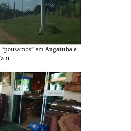
ós “pousamos” em
Angatuba
e
Talu
.