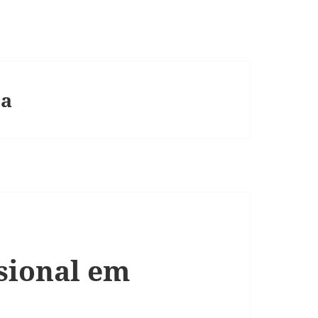
ba
ssional em