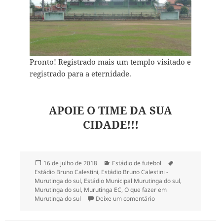
Pronto! Registrado mais um templo visitado e
registrado para a eternidade.
APOIE O TIME DA SUA
CIDADE!!!
Publicado
Categorias
Tags
16 de julho de 2018
Estádio de futebol
em
Estádio Bruno Calestini
,
Estádio Bruno Calestini -
Murutinga do sul
,
Estádio Municipal Murutinga do sul
,
Murutinga do sul
,
Murutinga EC
,
O que fazer em
em Rolê 2018 pelo interi
Murutinga do sul
Deixe um comentário