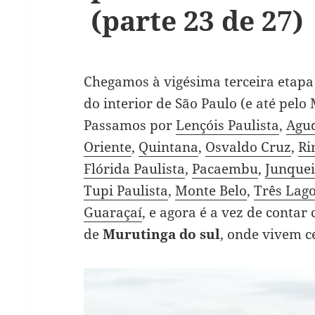
(parte 23 de 27)
Chegamos à vigésima terceira etapa 
do interior de São Paulo (e até pelo
Passamos por
Lençóis Paulista
,
Agu
Oriente
,
Quintana
,
Osvaldo Cruz
,
Ri
Flórida Paulista
,
Pacaembu
,
Junquei
Tupi Paulista
,
Monte Belo
,
Três Lag
Guaraçaí
, e agora é a vez de contar
de
Murutinga do sul
, onde vivem c