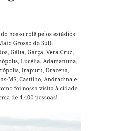
do nosso rolê pelos estádios
 Mato Grosso do Sul).
dos
,
Gália
,
Garça
,
Vera Cruz
,
nópolis
,
Lucélia
,
Adamantina
,
rópolis
,
Irapuru
,
Dracena
,
oas-MS
,
Castilho
,
Andradina
e
 como foi nossa visita à cidade
erca de 4.400 pessoas!