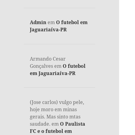
Admin
em
O futebol em
Jaguariaíva-PR
Armando Cesar
Gonçalves
em
O futebol
em Jaguariaíva-PR
(Jose carlos) vulgo pele,
hoje moro em minas
gerais. Mas sinto mtas
saudade.
em
O Paulista
FC e o futebol em