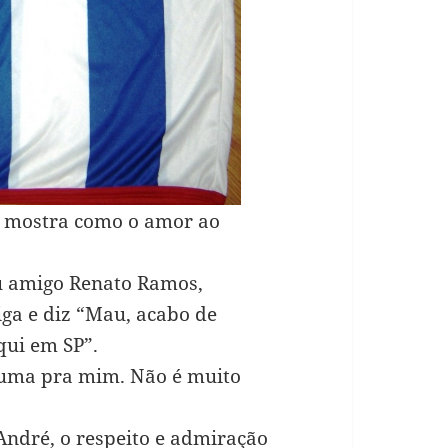
l
mostra como o amor ao
u amigo Renato Ramos,
iga e diz “Mau, acabo de
ui em SP”.
 uma pra mim. Não é muito
ndré, o respeito e admiração