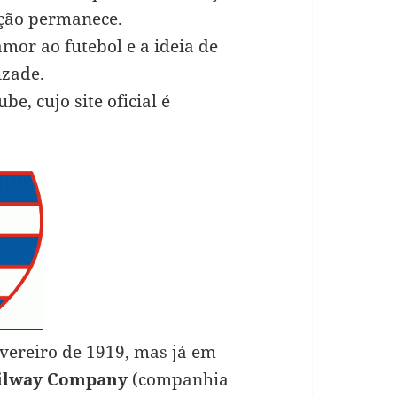
ção permanece.
mor ao futebol e a ideia de
izade.
e, cujo site oficial é
evereiro de 1919, mas já em
ailway Company
(companhia