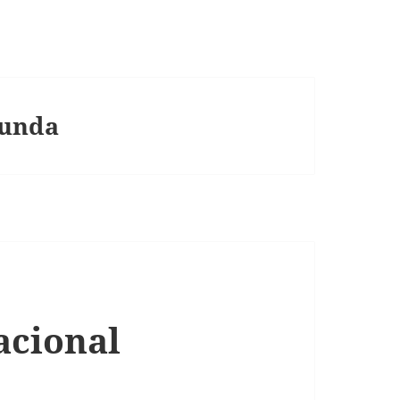
Funda
acional