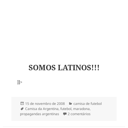
SOMOS LATINOS!!!
]]>
Publicado
Categorias
15 de novembro de 2008
camisa de futebol
em
Tags
Camisa da Argentina
,
futebol
,
maradona
,
em 13- Camisa da Sele
propagandas argentinas
2 comentários